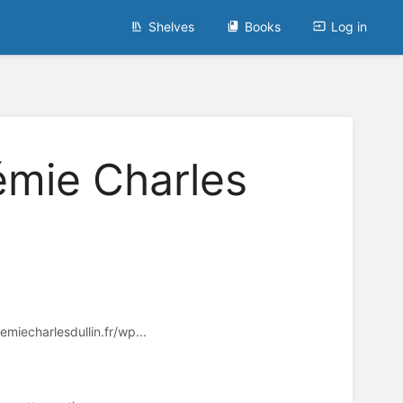
Shelves
Books
Log in
mie Charles
emiecharlesdullin.fr/wp...