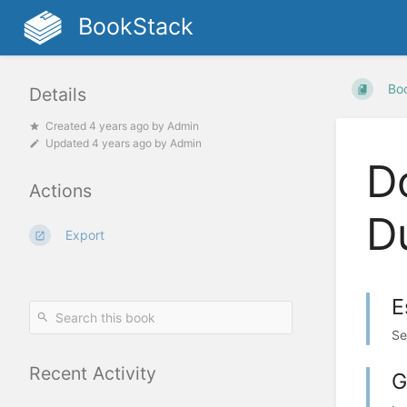
BookStack
Bo
Details
Created
4 years ago
by
Admin
Updated
4 years ago
by
Admin
D
Actions
Du
Export
E
Se
Recent Activity
G