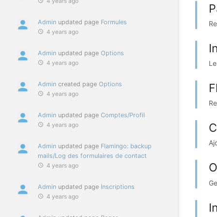
4 years ago
P
Admin
updated page
Formules
Re
4 years ago
I
Admin
updated page
Options
Le
4 years ago
Admin
created page
Options
F
4 years ago
Re
Admin
updated page
Comptes/Profil
C
4 years ago
Aj
Admin
updated page
Flamingo: backup
mails/Log des formulaires de contact
O
4 years ago
Ge
Admin
updated page
Inscriptions
4 years ago
I