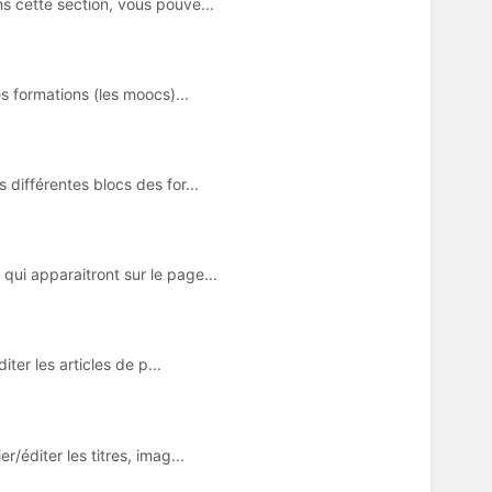
s cette section, vous pouve...
s formations (les moocs)...
différentes blocs des for...
ui apparaitront sur le page...
ter les articles de p...
/éditer les titres, imag...