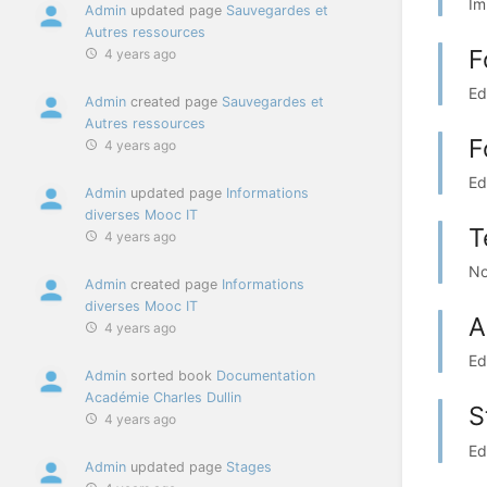
Im
Admin
updated page
Sauvegardes et
Autres ressources
F
4 years ago
Ed
Admin
created page
Sauvegardes et
Autres ressources
F
4 years ago
Ed
Admin
updated page
Informations
diverses Mooc IT
T
4 years ago
No
Admin
created page
Informations
diverses Mooc IT
A
4 years ago
Ed
Admin
sorted book
Documentation
Académie Charles Dullin
S
4 years ago
Ed
Admin
updated page
Stages